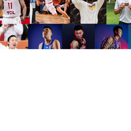
赛事运营
必一运动体育组织各种赛事运营，
协助创办、策划并成
学以及大学参加。
赢得广泛的社会赞誉和影响力，拓展