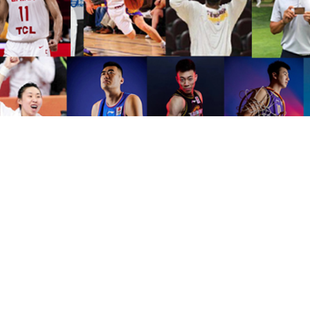
赛事运营
必一运动体育组织各种赛事运营，
协助创办、策划并成
学以及大学参加。
赢得广泛的社会赞誉和影响力，拓展