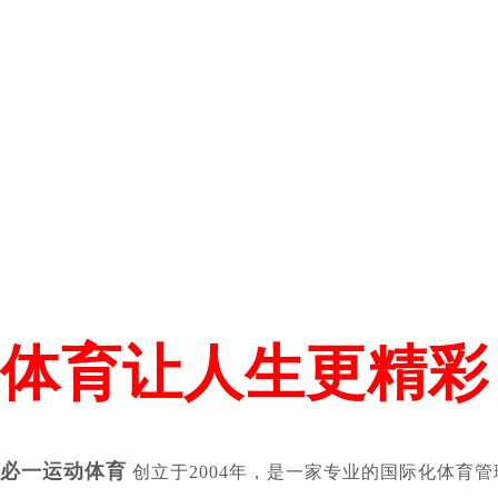
体育让人生更精彩
必一运动体育
创立于2004年，是一家专业的国际化体育管