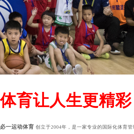
体育让人生更精彩
必一运动体育
创立于2004年，是一家专业的国际化体育管