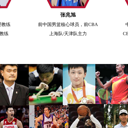
张兆旭
张 镇 麟
前
中国男篮核心球员，前CBA
中国男篮国家
上海队/天津队主力
CBA上海男篮锋