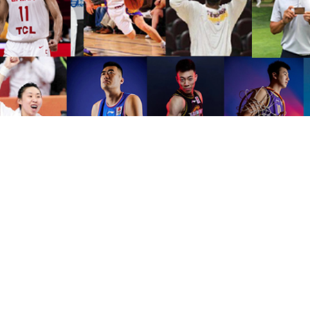
赛事运营
必一运动体育组织各种赛事运营，
协助创办、策划并成
学以及大学参加。
赢得广泛的社会赞誉和影响力，拓展